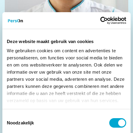
Hanny Pijnenborg
Deze website maakt gebruik van cookies
RL 4: Clinical Modeling
We gebruiken cookies om content en advertenties te
personaliseren, om functies voor social media te bieden
Radboud UMC
en om ons websiteverkeer te analyseren. Ook delen we
informatie over uw gebruik van onze site met onze
partners voor social media, adverteren en analyse. Deze
partners kunnen deze gegevens combineren met andere
informatie die u aan ze heeft verstrekt of die ze hebben
verzameld op basis van uw gebruik van hun services.
Toestemmingsselectie
Noodzakelijk